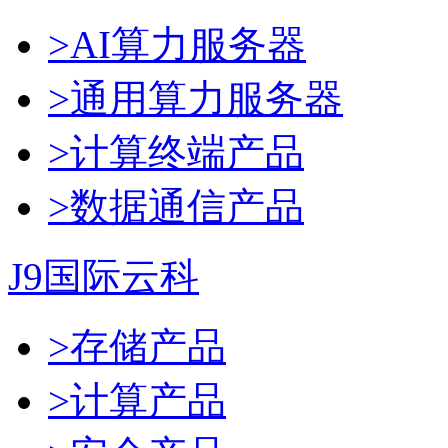
>AI算力服务器
>通用算力服务器
>计算终端产品
>数据通信产品
J9国际云科
>存储产品
>计算产品