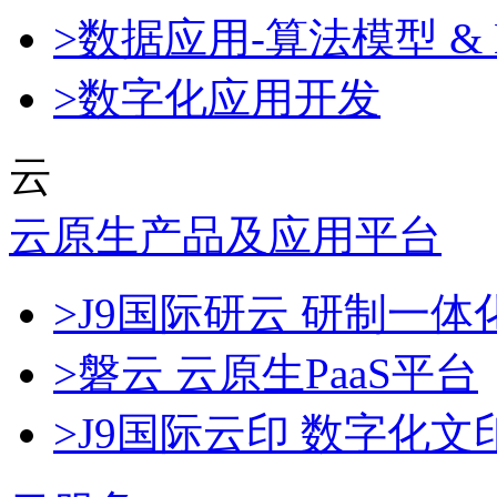
>数据应用-算法模型 & 
>数字化应用开发
云
云原生产品及应用平台
>J9国际研云 研制一
>磐云 云原生PaaS平台
>J9国际云印 数字化