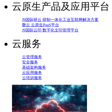
云原生产品及应用平台
J9国际研云 研制一体化工业互联网解决方案
磐云 云原生PaaS平台
J9国际云印 数字化文印管理平台
云服务
云管理服务
安全服务
基础架构服务
云应用服务
云培训服务