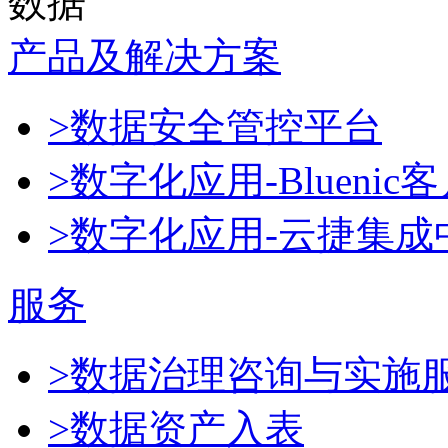
数据
产品及解决方案
>数据安全管控平台
>数字化应用-Blueni
>数字化应用-云捷集成
服务
>数据治理咨询与实施
>数据资产入表