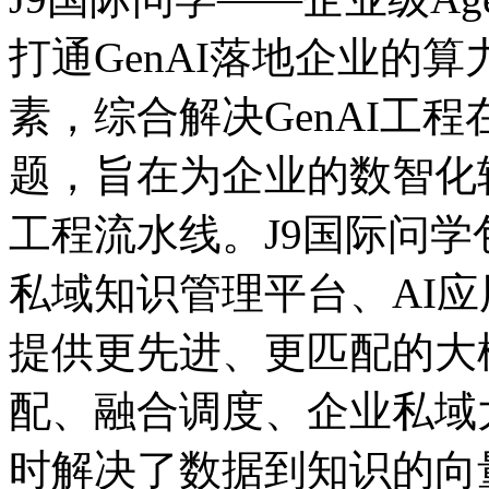
打通GenAI落地企业的算力
素，综合解决GenAI工程在
题，旨在为企业的数智
工程流水线。J9国际问学包
私域知识管理平台、AI
提供更先进、更匹配的大
配、融合调度、企业
时解决了数据到知识的向