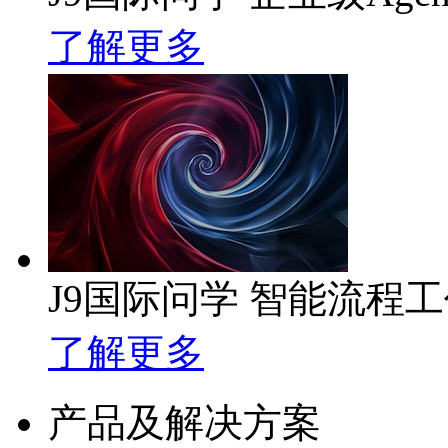
了解更多
J9国际问学 智能流程
了解更多
产品及解决方案