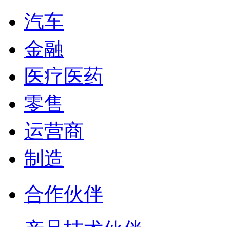
汽车
金融
医疗医药
零售
运营商
制造
合作伙伴