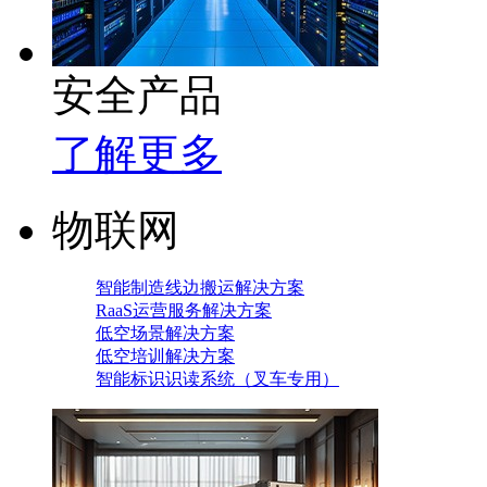
安全产品
了解更多
物联网
智能制造线边搬运解决方案
RaaS运营服务解决方案
低空场景解决方案
低空培训解决方案
智能标识识读系统（叉车专用）