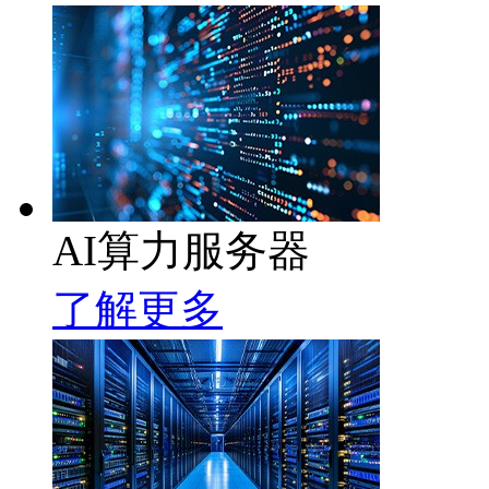
AI算力服务器
了解更多