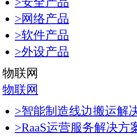
>安全产品
>网络产品
>软件产品
>外设产品
物联网
物联网
>智能制造线边搬运解
>RaaS运营服务解决方