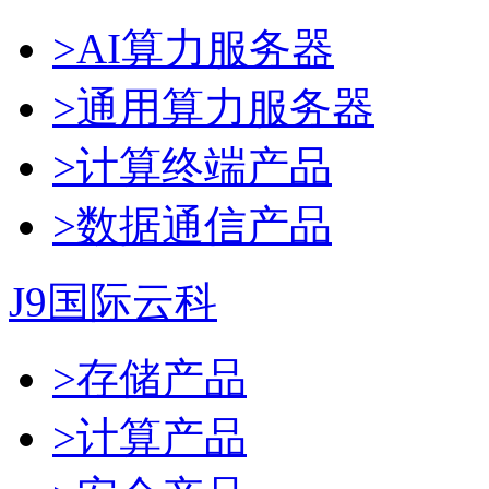
>AI算力服务器
>通用算力服务器
>计算终端产品
>数据通信产品
J9国际云科
>存储产品
>计算产品