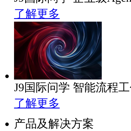
了解更多
J9国际问学 智能流程
了解更多
产品及解决方案