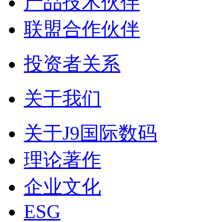
产品技术伙伴
联盟合作伙伴
投资者关系
关于我们
关于J9国际数码
理论著作
企业文化
ESG