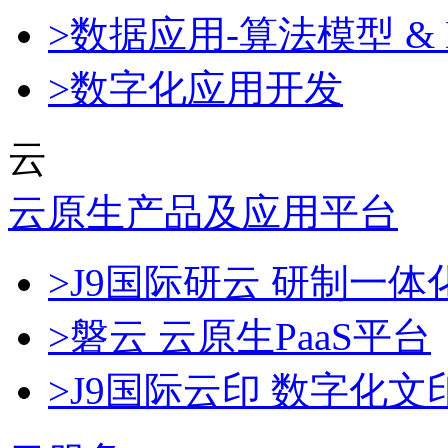
>数据应用-算法模型 & 
>数字化应用开发
云
云原生产品及应用平台
>J9国际研云 研制一
>磐云 云原生PaaS平台
>J9国际云印 数字化