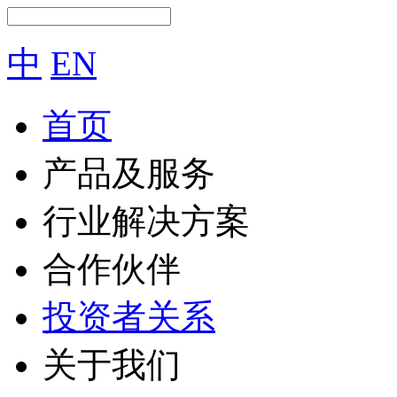
中
EN
首页
产品及服务
行业解决方案
合作伙伴
投资者关系
关于我们